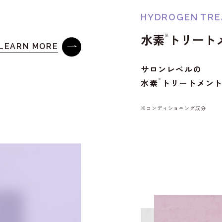
HYDROGEN TR
※
水素
トリート
LEARN MORE
サロンレベルの
※
水素
トリートメン
※コンディショニング成分